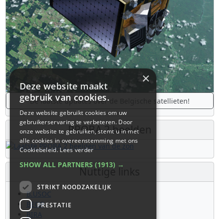
×
Deze website maakt
gebruik van cookies.
De laatste updates over de Belgische satellieten!
Deze website gebruikt cookies om uw
gebruikerservaring te verbeteren. Door
PROBA 2 beelden
onze website te gebruiken, stemt u in met
alle cookies in overeenstemming met ons
Cookiebeleid.
Lees verder
SHOW ALL PARTNERS
(1913) →
Nuttige links
STRIKT NOODZAKELIJK
B.USOC
BEOP
PRESTATIE
BIRA