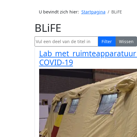
U bevindt zich hier:
Startpagina
BLiFE
BLiFE
Vul een deel van de titel in
Filter
Wissen
Lab met ruimteapparatuur 
COVID-19