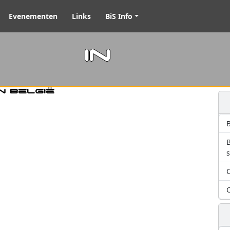
Evenementen
Links
BiS Info
m in
n België
B
O
O