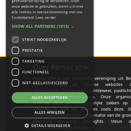
gebruikerservaring te verbeteren. Door
onze website te gebruiken, stemt u in met
alle cookies in overeenstemming met ons
Cookiebeleid.
Lees verder
SHOW ALL PARTNERS
(1913) →
STRIKT NOODZAKELIJK
PRESTATIE
TARGETING
Over Parsec vzw
FUNCTIONEEL
Parsec vzw is een non-profit vereniging uit Be
NIET-GECLASSIFICEERD
welke bestaat uit diverse websites o
sterrenkunde, ruimtevaart, ruimteweer, poollich
gerelateerde wetenschappen. Onze organisa
ALLES ACCEPTEREN
promoot deze wetenschappelijke takken op 
wereldwijde web via websites zoals deze. O
ALLES AFWIJZEN
organisatie is tevens ook organisator van de groo
Belgische starparty Starnights. Steun o
DETAILS WEERGEVEN
organisatie met een donatie.