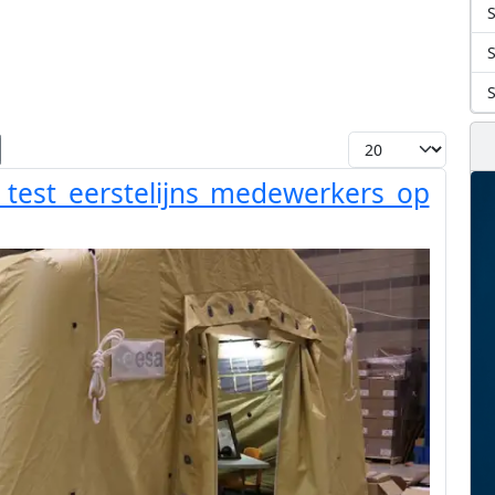
S
Toon #
test eerstelijns medewerkers op