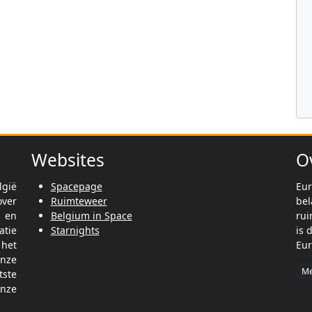
Websites
O
lgië
Spacepage
Eur
ver
Ruimteweer
be
t en
Belgium in Space
rui
tie
Starnights
is 
het
Eur
nze
Me
tste
nze