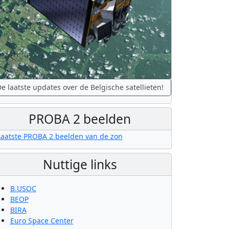
e laatste updates over de Belgische satellieten!
PROBA 2 beelden
Nuttige links
B.USOC
BEOP
BIRA
Euro Space Center