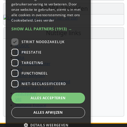
gebruikerservaring te verbeteren. Door
PROBA 2 beelden
onze website te gebruiken, stemt u in met
alle cookies in overeenstemming met ons
Cookiebeleid.
Lees verder
SHOW ALL PARTNERS
(1913) →
Nuttige links
STRIKT NOODZAKELIJK
B.USOC
BEOP
PRESTATIE
BIRA
TARGETING
Euro Space Center
ESA
FUNCTIONEEL
ESERO Belgium
Federaal Wetenschapsbeleid
NIET-GECLASSIFICEERD
Planetarium Brussel
Spacepage
ALLES ACCEPTEREN
VRI
Wallonie Espace
ALLES AFWIJZEN
DETAILS WEERGEVEN