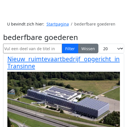
U bevindt zich hier:
Startpagina
bederfbare goederen
bederfbare goederen
Vul een deel van de titel in
Toon #
Filter
Wissen
Nieuw ruimtevaartbedrijf opgericht in
Transinne