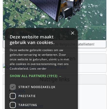
×
Deze website maakt
gebruik van cookies.
De laatste updates over de Belgische satellieten!
Deze website gebruikt cookies om uw
gebruikerservaring te verbeteren. Door
PROBA 2 beelden
onze website te gebruiken, stemt u in met
alle cookies in overeenstemming met ons
Cookiebeleid.
Lees verder
SHOW ALL PARTNERS
(1913) →
Nuttige links
STRIKT NOODZAKELIJK
B.USOC
BEOP
PRESTATIE
BIRA
TARGETING
Euro Space Center