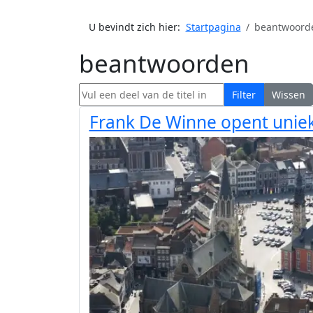
U bevindt zich hier:
Startpagina
beantwoord
beantwoorden
Vul een deel van de titel in
Filter
Wissen
Frank De Winne opent uniek