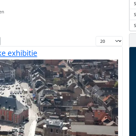
S
en
Toon #
e exhibitie