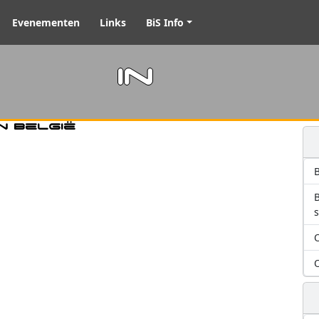
Evenementen
Links
BiS Info
m in
n België
B
O
O