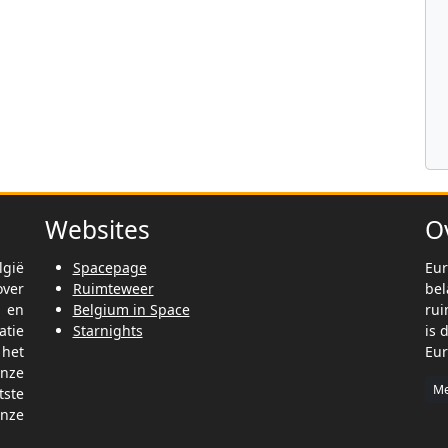
Websites
O
lgië
Spacepage
Eur
ver
Ruimteweer
be
t en
Belgium in Space
rui
tie
Starnights
is 
het
Eur
nze
Me
tste
nze