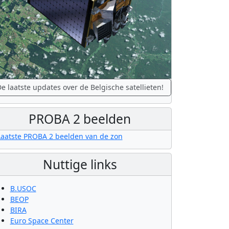
e laatste updates over de Belgische satellieten!
PROBA 2 beelden
Nuttige links
B.USOC
BEOP
BIRA
Euro Space Center