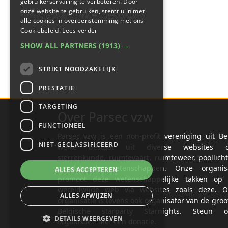
gebruikerservaring te verbeteren. Door
onze website te gebruiken, stemt u in met
alle cookies in overeenstemming met ons
Cookiebeleid.
Lees verder
SHOW ALL PARTNERS
(1913) →
STRIKT NOODZAKELIJK
PRESTATIE
TARGETING
Over Parsec vzw
FUNCTIONEEL
Parsec vzw is een non-profit vereniging uit Be
NIET-GECLASSIFICEERD
welke bestaat uit diverse websites o
sterrenkunde, ruimtevaart, ruimteweer, poollich
gerelateerde wetenschappen. Onze organisa
ALLES ACCEPTEREN
promoot deze wetenschappelijke takken op 
wereldwijde web via websites zoals deze. O
ALLES AFWIJZEN
organisatie is tevens ook organisator van de groo
Belgische starparty Starnights. Steun o
DETAILS WEERGEVEN
organisatie met een donatie.