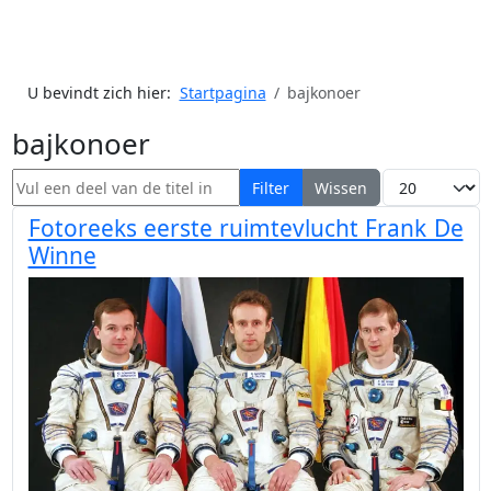
U bevindt zich hier:
Startpagina
bajkonoer
bajkonoer
Vul een deel van de titel in
Toon #
Filter
Wissen
Fotoreeks eerste ruimtevlucht Frank De
Winne