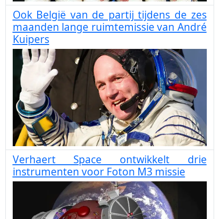
Ook België van de partij tijdens de zes
maanden lange ruimtemissie van André
Kuipers
Verhaert Space ontwikkelt drie
instrumenten voor Foton M3 missie