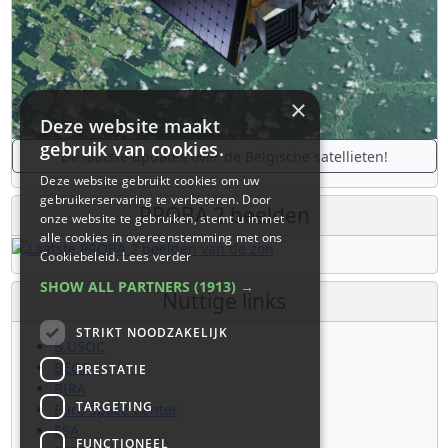
×
Deze website maakt
gebruik van cookies.
De laatste updates over de Belgische satellieten!
Deze website gebruikt cookies om uw
gebruikerservaring te verbeteren. Door
PROBA 2 beelden
onze website te gebruiken, stemt u in met
alle cookies in overeenstemming met ons
Cookiebeleid.
Lees verder
SHOW ALL PARTNERS
(1913) →
Nuttige links
STRIKT NOODZAKELIJK
B.USOC
BEOP
PRESTATIE
BIRA
TARGETING
Euro Space Center
ESA
FUNCTIONEEL