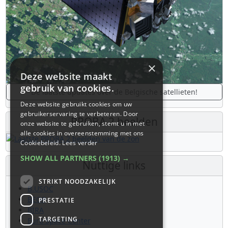
×
Deze website maakt
gebruik van cookies.
De laatste updates over de Belgische satellieten!
Deze website gebruikt cookies om uw
gebruikerservaring te verbeteren. Door
PROBA 2 beelden
onze website te gebruiken, stemt u in met
alle cookies in overeenstemming met ons
Cookiebeleid.
Lees verder
SHOW ALL PARTNERS
(1913) →
Nuttige links
STRIKT NOODZAKELIJK
B.USOC
BEOP
PRESTATIE
BIRA
TARGETING
Euro Space Center