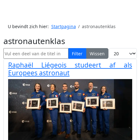
U bevindt zich hier:
Startpagina
astronautenklas
astronautenklas
Vul een deel van de titel in
Toon #
Filter
Wissen
Raphaël Liégeois studeert af als
Europees astronaut