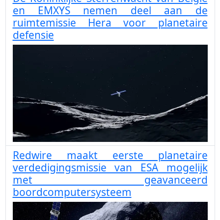
en EMXYS nemen deel aan de
ruimtemissie Hera voor planetaire
defensie
Redwire maakt eerste planetaire
verdedigingsmissie van ESA mogelijk
met geavanceerd
boordcomputersysteem