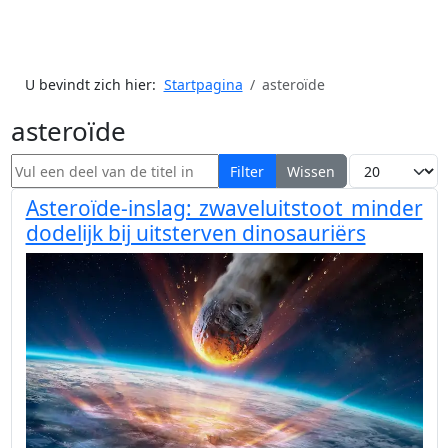
U bevindt zich hier:
Startpagina
asteroïde
asteroïde
Vul een deel van de titel in
Toon #
Filter
Wissen
Asteroïde-inslag: zwaveluitstoot minder
dodelijk bij uitsterven dinosauriërs