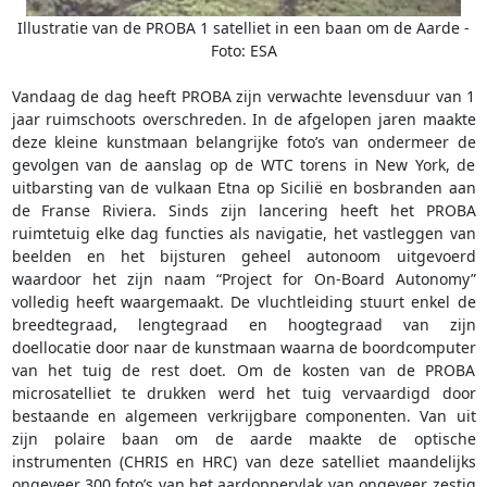
Illustratie van de PROBA 1 satelliet in een baan om de Aarde -
Foto: ESA
Vandaag de dag heeft PROBA zijn verwachte levensduur van 1
jaar ruimschoots overschreden. In de afgelopen jaren maakte
deze kleine kunstmaan belangrijke foto’s van ondermeer de
gevolgen van de aanslag op de WTC torens in New York, de
uitbarsting van de vulkaan Etna op Sicilië en bosbranden aan
de Franse Riviera. Sinds zijn lancering heeft het PROBA
ruimtetuig elke dag functies als navigatie, het vastleggen van
beelden en het bijsturen geheel autonoom uitgevoerd
waardoor het zijn naam “Project for On-Board Autonomy”
volledig heeft waargemaakt. De vluchtleiding stuurt enkel de
breedtegraad, lengtegraad en hoogtegraad van zijn
doellocatie door naar de kunstmaan waarna de boordcomputer
van het tuig de rest doet. Om de kosten van de PROBA
microsatelliet te drukken werd het tuig vervaardigd door
bestaande en algemeen verkrijgbare componenten. Van uit
zijn polaire baan om de aarde maakte de optische
instrumenten (CHRIS en HRC) van deze satelliet maandelijks
ongeveer 300 foto’s van het aardoppervlak van ongeveer zestig