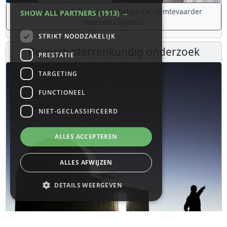
De laatste updates over de Belgische ruimtevaarder
SHOW ALL PARTNERS
(1913) →
Raphaël Liégeois!
STRIKT NOODZAKELIJK
Belgisch sterrenkundig onderzoek
PRESTATIE
TARGETING
FUNCTIONEEL
NIET-GECLASSIFICEERD
ALLES ACCEPTEREN
ALLES AFWIJZEN
DETAILS WEERGEVEN
Strikt noodzakelijk
Prestatie