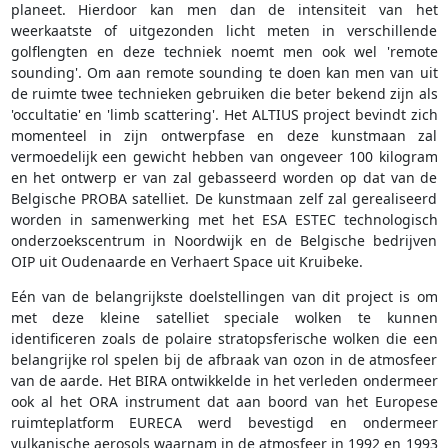
planeet. Hierdoor kan men dan de intensiteit van het
weerkaatste of uitgezonden licht meten in verschillende
golflengten en deze techniek noemt men ook wel 'remote
sounding'. Om aan remote sounding te doen kan men van uit
de ruimte twee technieken gebruiken die beter bekend zijn als
'occultatie' en 'limb scattering'. Het ALTIUS project bevindt zich
momenteel in zijn ontwerpfase en deze kunstmaan zal
vermoedelijk een gewicht hebben van ongeveer 100 kilogram
en het ontwerp er van zal gebasseerd worden op dat van de
Belgische PROBA satelliet. De kunstmaan zelf zal gerealiseerd
worden in samenwerking met het ESA ESTEC technologisch
onderzoekscentrum in Noordwijk en de Belgische bedrijven
OIP uit Oudenaarde en Verhaert Space uit Kruibeke.
Eén van de belangrijkste doelstellingen van dit project is om
met deze kleine satelliet speciale wolken te kunnen
identificeren zoals de polaire stratopsferische wolken die een
belangrijke rol spelen bij de afbraak van ozon in de atmosfeer
van de aarde. Het BIRA ontwikkelde in het verleden ondermeer
ook al het ORA instrument dat aan boord van het Europese
ruimteplatform EURECA werd bevestigd en ondermeer
vulkanische aerosols waarnam in de atmosfeer in 1992 en 1993