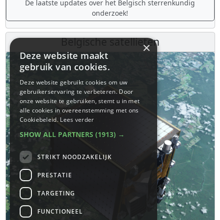
De laatste updates over het Belgisch sterrenkundig
onderzoek!
Belgische satellieten
×
Deze website maakt
gebruik van cookies.
Deze website gebruikt cookies om uw
gebruikerservaring te verbeteren. Door
onze website te gebruiken, stemt u in met
alle cookies in overeenstemming met ons
Cookiebeleid.
Lees verder
SHOW ALL PARTNERS
(1913) →
STRIKT NOODZAKELIJK
PRESTATIE
TARGETING
FUNCTIONEEL