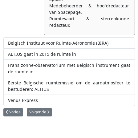
Medebeheerder & hoofdredacteur
van Spacepage.
Ruimtevaart & sterrenkunde
redacteur.
Belgisch Instituut voor Ruimte-Aëronomie (BIRA)
ALTIUS gaat in 2015 de ruimte in
Frans zonne-observatorium met Belgisch instrument gaat
de ruimte in
Eerste Belgische ruimtemissie om de aardatmosfeer te
bestuderen: ALTIUS
Venus Express
Vorig artikel: Proba-V
Volgende artikel: OUFTI-1
Vorige
Volgende